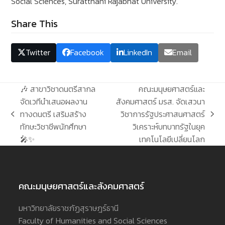
Social Sciences, Suratthani Rajabhat University.
Share This
Twitter
Facebook
LinkedIn
Email
🎶 สาขาวิชาดนตรีสากล
คณะมนุษยศาสตร์และ
จัดเวทีนำเสนอผลงาน
สังคมศาสตร์ มรส. จัดเสวนา
ทางดนตรี เสริมสร้าง
วิชาการรัฐประศาสนศาสตร์
previous
next
ทักษะวิชาชีพนักศึกษา
วิเคราะห์บทบาทรัฐในยุค
post:
post:
🎤✨
เทคโนโลยีเปลี่ยนโลก
คณะมนุษยศาสตร์และสังคมศาสตร์
มหาวิทยาลัยราชภัฏสุราษฎร์ธานี
Faculty of Humanities and Social Sciences