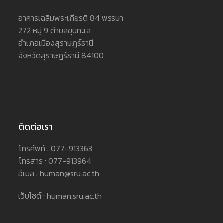
อาคารเฉลิมพระเกียรติ 84 พรรษา
272 หมู่ 9 ตำบลขุนทะเล
อำเภอเมืองสุราษฎร์ธานี
จังหวัดสุราษฎร์ธานี 84100
ติดต่อเรา
โทรศัพท์ : 077-913363
โทรสาร : 077-913964
อีเมล : human@sru.ac.th
เว็บไซต์ : human.sru.ac.th