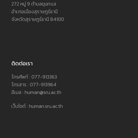
272 หมู่ 9 ตำบลขุนทะเล
อำเภอเมืองสุราษฎร์ธานี
จังหวัดสุราษฎร์ธานี 84100
ติดต่อเรา
โทรศัพท์ : 077-913363
โทรสาร : 077-913964
อีเมล : human@sru.ac.th
เว็บไซต์ : human.sru.ac.th