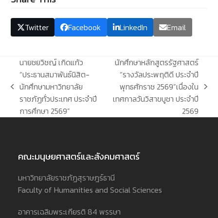
Twitter
Facebook
LinkedIn
Email
นายชยวิชญ์ เกิดแก้ว
นักศึกษาหลักสูตรรัฐศาสตร์
“ประธานสมาพันธ์นิสิต-
“รางวัลประพฤติดี ประจำปี
นักศึกษามหาวิทยาลัย
พุทธศักราช 2569”เนื่องใน
previous
next
ราชภัฏทั่วประเทศ ประจำปี
เทศกาลวันวิสาขบูชา ประจำปี
post:
post:
การศึกษา 2569”
2569
คณะมนุษยศาสตร์และสังคมศาสตร์
มหาวิทยาลัยราชภัฏสุราษฎร์ธานี
Faculty of Humanities and Social Sciences
อาคารเฉลิมพระเกียรติ 84 พรรษา