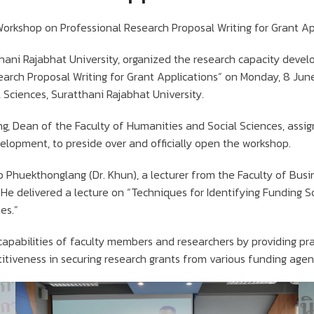
orkshop on Professional Research Proposal Writing for Grant Ap
hani Rajabhat University, organized the research capacity devel
earch Proposal Writing for Grant Applications” on Monday, 8 Jun
 Sciences, Suratthani Rajabhat University.
ng, Dean of the Faculty of Humanities and Social Sciences, assi
opment, to preside over and officially open the workshop.
 Phuekthonglang (Dr. Khun), a lecturer from the Faculty of Busi
 He delivered a lecture on “Techniques for Identifying Funding 
es.”
pabilities of faculty members and researchers by providing pra
itiveness in securing research grants from various funding agen