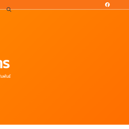
Facebook
น
าร
ัมพันธ์