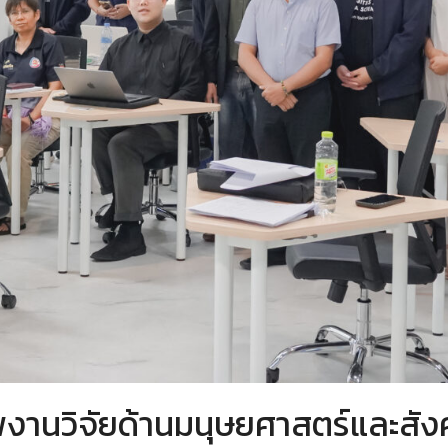
นวิจัยด้านมนุษยศาสตร์และสังค