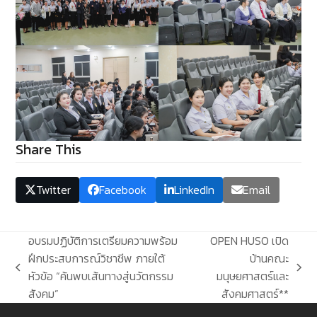
Share This
Twitter
Facebook
LinkedIn
Email
อบรมปฏิบัติการเตรียมความพร้อม
OPEN HUSO เปิด
ฝึกประสบการณ์วิชาชีพ ภายใต้
บ้านคณะ
previous
next
หัวข้อ “ค้นพบเส้นทางสู่นวัตกรรม
มนุษยศาสตร์และ
post:
post:
สังคม”
สังคมศาสตร์**