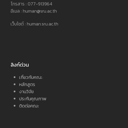
โทรสาร : 077-913964
อีเมล : human@sru.ac.th
เว็บไซต์ : human.sru.ac.th
ลิงก์ด่วน
เกี่ยวกับคณะ
หลักสูตร
งานวิจัย
ประกันคุณภาพ
ติดต่อคณะ