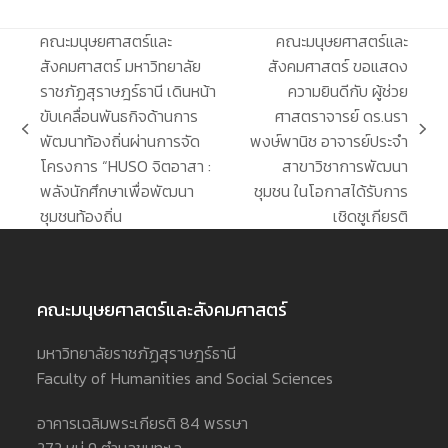
คณะมนุษยศาสตร์และ
คณะมนุษยศาสตร์และ
สังคมศาสตร์ มหาวิทยาลัย
สังคมศาสตร์ ขอแสดง
ราชภัฏสุราษฎร์ธานี เดินหน้า
ความยินดีกับ ผู้ช่วย
ขับเคลื่อนพันธกิจด้านการ
ศาสตราจารย์ ดร.นรา
previous
next
พัฒนาท้องถิ่นผ่านการจัด
พงษ์พานิช อาจารย์ประจำ
post:
post:
โครงการ “HUSO จิตอาสา :
สาขาวิชาการพัฒนา
พลังนักศึกษาเพื่อพัฒนา
ชุมชน ในโอกาสได้รับการ
ชุมชนท้องถิ่น
เชิดชูเกียรติ
คณะมนุษยศาสตร์และสังคมศาสตร์
มหาวิทยาลัยราชภัฏสุราษฎร์ธานี
Faculty of Humanities and Social Sciences
อาคารเฉลิมพระเกียรติ 84 พรรษา