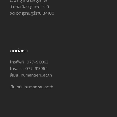
272 หมู่ 9 ตำบลขุนทะเล
อำเภอเมืองสุราษฎร์ธานี
จังหวัดสุราษฎร์ธานี 84100
ติดต่อเรา
โทรศัพท์ : 077-913363
โทรสาร : 077-913964
อีเมล : human@sru.ac.th
เว็บไซต์ : human.sru.ac.th