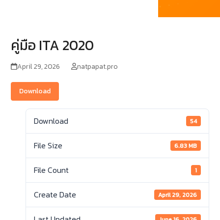
คู่มือ ITA 2020
April 29, 2026
natpapat.pro
Download
Download
54
File Size
6.83 MB
File Count
1
Create Date
April 29, 2026
Last Updated
June 16, 2026