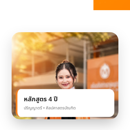
หลักสูตร 4 ปี
ปริญญาตรี • ศิลปศาสตรบัณฑิต