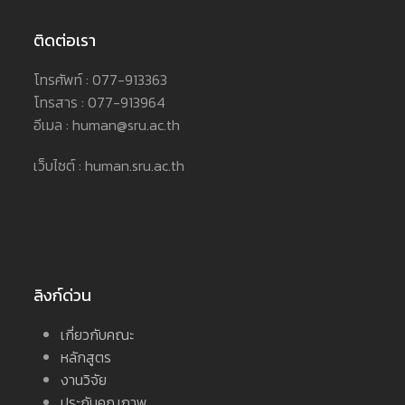
ติดต่อเรา
โทรศัพท์ : 077-913363
โทรสาร : 077-913964
อีเมล : human@sru.ac.th
เว็บไซต์ : human.sru.ac.th
ลิงก์ด่วน
เกี่ยวกับคณะ
หลักสูตร
งานวิจัย
ประกันคุณภาพ