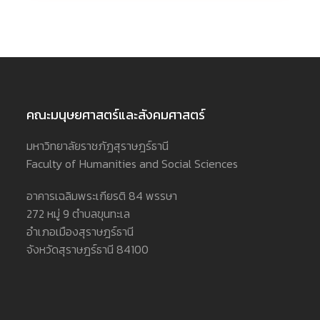
คณะมนุษยศาสตร์และสังคมศาสตร์
มหาวิทยาลัยราชภัฏสุราษฎร์ธานี
Faculty of Humanities and Social Sciences
อาคารเฉลิมพระเกียรติ 84 พรรษา
272 หมู่ 9 ตำบลขุนทะเล
อำเภอเมืองสุราษฎร์ธานี
จังหวัดสุราษฎร์ธานี 84100