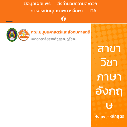
Skip
ข้อมูลเผยแพร่
สิ่งอำนวยความสะดวก
to
การประกันคุณภาพการศึกษา
ITA
content
Facebook
Open
Close
mobile
mobile
สาขา
menu
menu
วิชา
ภาษา
อังกฤ
ษ
Home
»
หลักสูตร