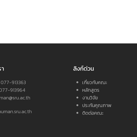
รา
ลิงก์ด่วน
 : 077-913363
เกี่ยวกับคณะ
 077-913964
หลักสูตร
uman@sru.ac.th
งานวิจัย
ประกันคุณภาพ
: human.sru.ac.th
ติดต่อคณะ