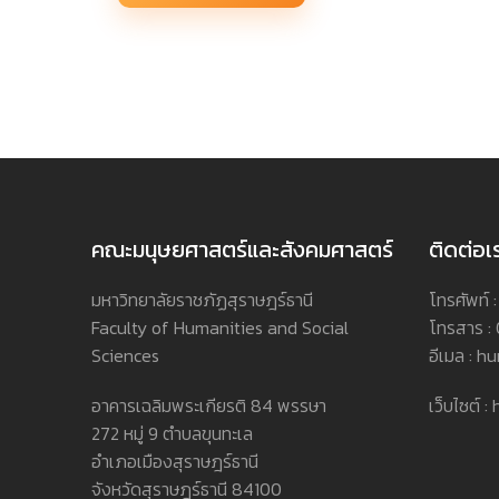
คณะมนุษยศาสตร์และสังคมศาสตร์
ติดต่อเ
มหาวิทยาลัยราชภัฏสุราษฎร์ธานี
โทรศัพท์
Faculty of Humanities and Social
โทรสาร :
Sciences
อีเมล : h
อาคารเฉลิมพระเกียรติ 84 พรรษา
เว็บไซต์ 
272 หมู่ 9 ตำบลขุนทะเล
อำเภอเมืองสุราษฎร์ธานี
จังหวัดสุราษฎร์ธานี 84100