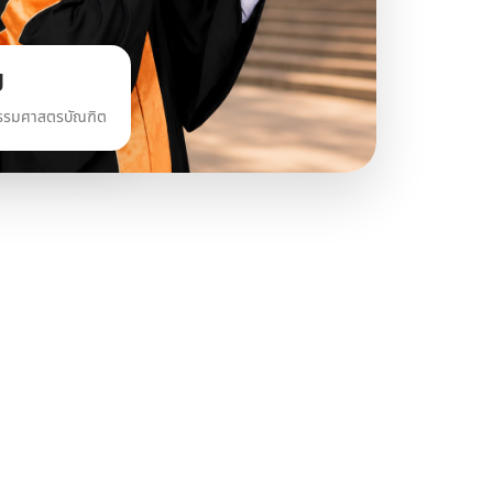
ี
กรรมศาสตรบัณฑิต