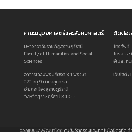
คณะมนุษยศาสตร์และสังคมศาสตร์
ติดต่อเ
มหาวิทยาลัยราชภัฏสุราษฎร์ธานี
โทรศัพท์
Faculty of Humanities and Social
โทรสาร :
Sciences
อีเมล : h
อาคารเฉลิมพระเกียรติ 84 พรรษา
เว็บไซต์ 
272 หมู่ 9 ตำบลขุนทะเล
อำเภอเมืองสุราษฎร์ธานี
จังหวัดสุราษฎร์ธานี 84100
ออกแบบและพัฒนาโดย
ศูนย์นวัตกรรมและเทคโนโลยีดิจิทัล
สำ