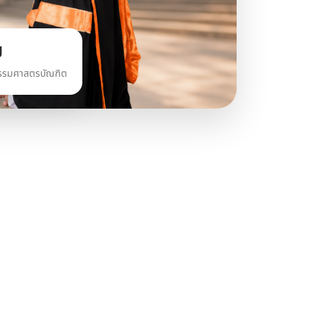
ี
กรรมศาสตรบัณฑิต