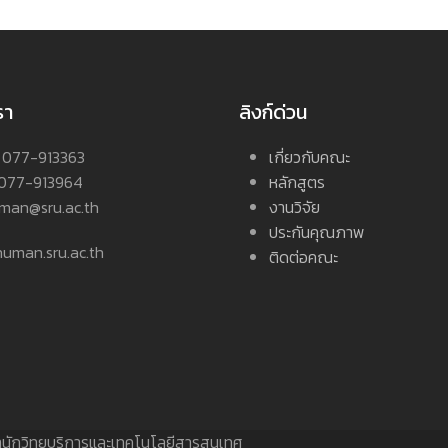
รา
ลิงก์ด่วน
 : 077-913363
เกี่ยวกับคณะ
 077-913964
หลักสูตร
uman@sru.ac.th
งานวิจัย
ประกันคุณภาพ
: human.sru.ac.th
ติดต่อคณะ
นักวิทยบริการและเทคโนโลยีสารสนเทศ