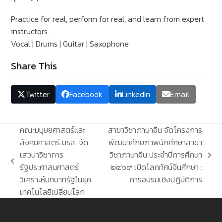
Practice for real, perform for real, and learn from expert
instructors.
Vocal | Drums | Guitar | Saxophone
Share This
Twitter
Facebook
LinkedIn
Email
คณะมนุษยศาสตร์และ
สาขาวิชาภาษาจีน จัดโครงการ
สังคมศาสตร์ มรส. จัด
พัฒนาศักยภาพนักศึกษาสาขา
เสวนาวิชาการ
วิชาภาษาจีน ประจำปีการศึกษา
next
previous
รัฐประศาสนศาสตร์
๒๕๖๙ เปิดโลกทัศน์จีนศึกษา :
post:
post:
วิเคราะห์บทบาทรัฐในยุค
การอบรมเชิงปฏิบัติการ
เทคโนโลยีเปลี่ยนโลก