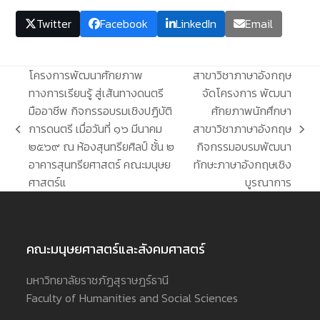
Twitter
Facebook
LinkedIn
Email
โครงการพัฒนาศักยภาพ
สาขาวิชาภาษาอังกฤษ
ทางการเรียนรู้ สู่เส้นทางดนตรี
จัดโครงการ พัฒนา
มืออาชีพ กิจกรรอบรมเชิงปฏิบัติ
ศักยภาพนักศึกษา
การดนตรี เมื่อวันที่ ๑๖ มีนาคม
สาขาวิชาภาษาอังกฤษ
previous
next
๒๕๖๙ ณ ห้องสุนทรียศิลป์ ชั้น ๒
กิจกรรมอบรมพัฒนา
post:
post:
อาคารสุนทรียศาสตร์ คณะมนุษย
ทักษะภาษาอังกฤษเชิง
ศาสตร์แ
บูรณาการ
คณะมนุษยศาสตร์และสังคมศาสตร์
มหาวิทยาลัยราชภัฏสุราษฎร์ธานี
Faculty of Humanities and Social Sciences