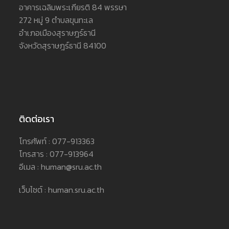
อาคารเฉลิมพระเกียรติ 84 พรรษา
272 หมู่ 9 ตำบลขุนทะเล
อำเภอเมืองสุราษฎร์ธานี
จังหวัดสุราษฎร์ธานี 84100
ติดต่อเรา
โทรศัพท์ : 077-913363
โทรสาร : 077-913964
อีเมล : human@sru.ac.th
เว็บไซต์ : human.sru.ac.th