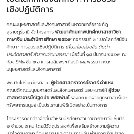
เชิงปฏิบัติการ
คณะมนุษยศาสตร์และสังคมศาสตร์ มหาวิทยาลัยราชภัฏ
สุราษฎร์ธานี จัดโครงการ
พัฒนาศักยภาพนักศึกษาสาขาวิชา
ภาษาจีน ประจำปีการศึกษา ๒๕๖๙
กิจกรรมที่ ๓ “เปิดโลกทัศน์จีน
ศึกษา : การอบรมเชิงปฏิบัติการ
เที่ยวท่องล่องจีน ดื่มด่ำ
ประวัติศาสตร์ สำราญวัฒนธรรม
” เมื่อวันที่ ๑๘ มีนาคม ๒๕๖๙ ณ
ห้อง SM๘ ชั้น ๒ อาคารเฉลิมพระเกียรติ ๘๔ พรรษา คณะ
มนุษยศาสตร์และสังคมศาสตร์
พิธีเปิดได้รับเกียรติจาก
ผู้ช่วยศาสตราจารย์ธาตรี คำแหง
คณบดีคณะมนุษยศาสตร์และสังคมศาสตร์ มอบหมายให้
ผู้ช่วย
ศาสตราจารย์ณัฐดนัย พยัฆพันธ์
รองคณบดีฝ่ายยุทธศาสตร์และ
ทรัพยากรมนุษย์ เป็นประธานในพิธีเปิดอย่างเป็นทางการ
โครงการดังกล่าวจัดขึ้นสำหรับนักศึกษาสาขาวิชาภาษาจีน ชั้นปีที่
๒ จำนวน ๘ คน โดยมีวัตถุประสงค์เพื่อเสริมสร้างความรู้ความ
เข้าใจด้านภาษา วัฒนธรรม และอารยธรรมจีน ผ่านการเรียนรู้เชิง