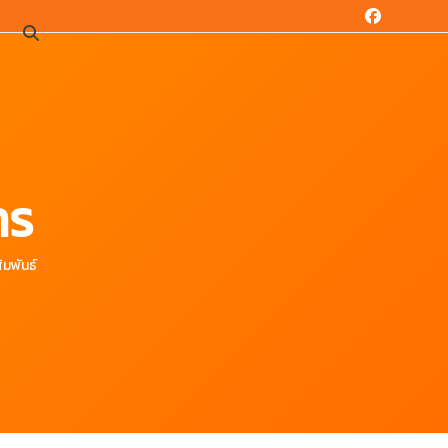
Facebook
น
าร
ัมพันธ์