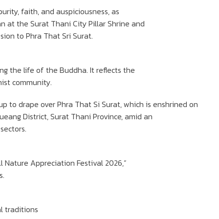
urity, faith, and auspiciousness, as
n at the Surat Thani City Pillar Shrine and
ion to Phra That Sri Surat.
ng the life of the Buddha. It reflects the
dhist community.
up to drape over Phra That Si Surat, which is enshrined on
ueang District, Surat Thani Province, amid an
sectors.
l Nature Appreciation Festival 2026,”
s.
l traditions