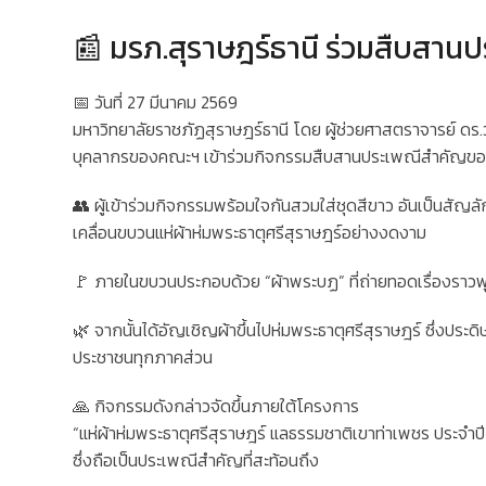
📰 มรภ.สุราษฎร์ธานี ร่วมสืบสานป
📅 วันที่ 27 มีนาคม 2569
มหาวิทยาลัยราชภัฏสุราษฎร์ธานี โดย ผู้ช่วยศาสตราจารย์ 
บุคลากรของคณะฯ เข้าร่วมกิจกรรมสืบสานประเพณีสำคัญของ
👥 ผู้เข้าร่วมกิจกรรมพร้อมใจกันสวมใส่ชุดสีขาว อันเป็นสัญลั
เคลื่อนขบวนแห่ผ้าห่มพระธาตุศรีสุราษฎร์อย่างงดงาม
🚩 ภายในขบวนประกอบด้วย “ผ้าพระบฏ” ที่ถ่ายทอดเรื่องราวพุ
🌿 จากนั้นได้อัญเชิญผ้าขึ้นไปห่มพระธาตุศรีสุราษฎร์ ซึ่ง
ประชาชนทุกภาคส่วน
🙏 กิจกรรมดังกล่าวจัดขึ้นภายใต้โครงการ
“แห่ผ้าห่มพระธาตุศรีสุราษฎร์ แลธรรมชาติเขาท่าเพชร ประจำป
ซึ่งถือเป็นประเพณีสำคัญที่สะท้อนถึง