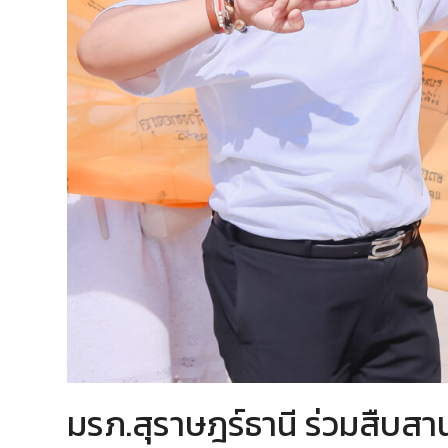
มรภ.สุราษฎร์ธานี ร่วมสืบสา