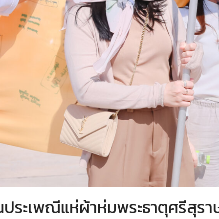
นประเพณีแห่ผ้าห่มพระธาตุศรีสุรา