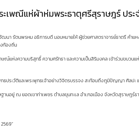
ระเพณีแห่ผ้าห่มพระธาตุศรีสุราษฎร์ ประ
ดร.วัฒนา รัตนพรหม อธิการบดี มอบหมายให้ ผู้ช่วยศาสตราจารย์ธาตรี 
ท้องถิ่น
กษณ์แห่งความบริสุทธิ์ ความศรัทธา และความเป็นสิริมงคล เข้าร่วมขบวนแห่อ
ทธประวัติและพระพุทธเจ้าอย่างวิจิตรบรรจง สะท้อนถึงภูมิปัญญา ศิลปะ แ
ประดิษฐานอยู่ ณ ยอดเขาท่าเพชร ตำบลขุนทะเล อำเภอเมือง จังหวัดสุราษฎ
ี 2569”