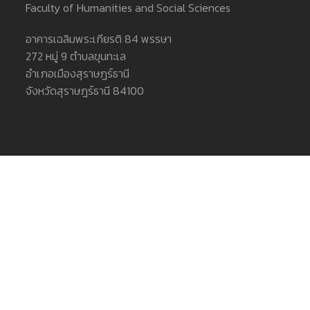
Faculty of Humanities and Social Sciences
อาคารเฉลิมพระเกียรติ 84 พรรษา
272 หมู่ 9 ตำบลขุนทะเล
อำเภอเมืองสุราษฎร์ธานี
จังหวัดสุราษฎร์ธานี 84100
ติดต่อเรา
โทรศัพท์ : 077-913363
โทรสาร : 077-913964
อีเมล : human@sru.ac.th
เว็บไซต์ : human.sru.ac.th