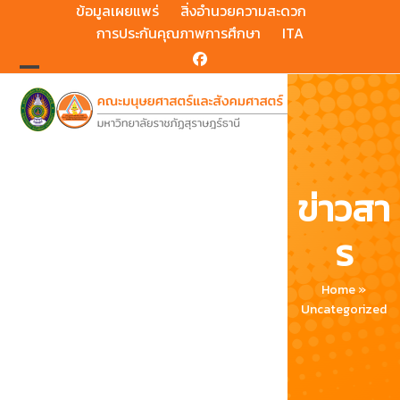
Skip
ข้อมูลเผยแพร่
สิ่งอำนวยความสะดวก
to
การประกันคุณภาพการศึกษา
ITA
content
Facebook
Open
Close
mobile
mobile
menu
menu
ข่าวสา
ร
Home
»
Uncategorized