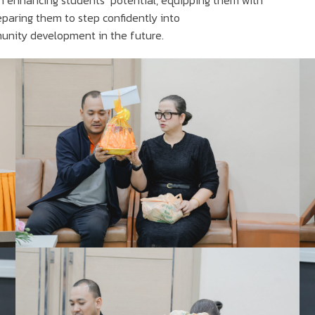
y in enhancing students’ potential, equipping them with
reparing them to step confidently into
munity development in the future.