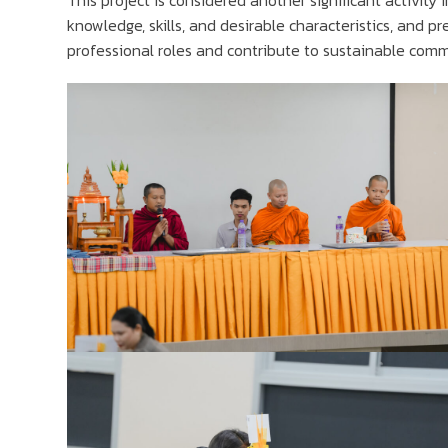
This project is considered another significant activit
knowledge, skills, and desirable characteristics, and p
professional roles and contribute to sustainable com