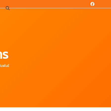
Facebook
น
าร
ัมพันธ์