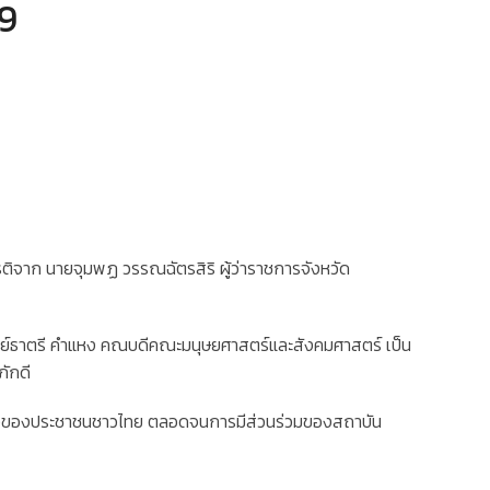
69
ียรติจาก นายจุมพฏ วรรณฉัตรสิริ ผู้ว่าราชการจังหวัด
จารย์ธาตรี คำแหง คณบดีคณะมนุษยศาสตร์และสังคมศาสตร์ เป็น
ภักดี
มจิตใจของประชาชนชาวไทย ตลอดจนการมีส่วนร่วมของสถาบัน