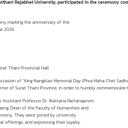
atthani Rajabhat University, participated in the ceremony co
ony marking the anniversary of the
ar 2026.
at Thani Provincial Hall.
ccasion of “King Nangklao Memorial Day (Phra Maha Chet Sadha B
rnor of Surat Thani Province, in order to humbly commemorate 
by Assistant Professor Dr. Wattana Rattanaprom,
aeng, Dean of the Faculty of Humanities and
remony. They were joined by university
ral offerings, and expressing their loyalty.