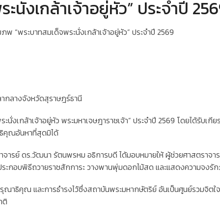
่งเกล้าเจ้าอยู่หัว” ประจำปี 25
มภพ “พระบาทสมเด็จพระนั่งเกล้าเจ้าอยู่หัว” ประจำปี 2569
กลางจังหวัดสุราษฎร์ธานี
็จพระนั่งเกล้าเจ้าอยู่หัว พระมหาเจษฎาราชเจ้า” ประจำปี 2569 โดยได้รับเก
คุณอันหาที่สุดมิได้
สตราจารย์ ดร.วัฒนา รัตนพรหม อธิการบดี ได้มอบหมายให้ ผู้ช่วยศาสตรา
ร่วมประกอบพิธีถวายราชสักการะ วางพานพุ่มดอกไม้สด และแสดงความจงรัก
หากรุณาธิคุณ และการธำรงไว้ซึ่งสถาบันพระมหากษัตริย์ อันเป็นศูนย์รว
าติ