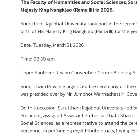
The Faculty of Humanities and Social Sciences, Sur
Majesty King Nangklao (Rama III) in 2026.
Suratthani Rajabhat University took part in the cerem
birth of His Majesty King Nangklao (Rama III) for the ye
Date: Tuesday, March 31, 2026
Time: 08:30 a.m.
Upper Southern Region Convention Center Building, Sur
Surat Thani Province organized the ceremony on the o
was presided over by Mr. Jumphot Wannachatsiri, Gove
On this occasion, Suratthani Rajabhat University, led 
President, assigned Assistant Professor Thatri Khamh
Social Sciences, as a representative to attend the ce
personnel in performing royal tribute rituals, laying flo