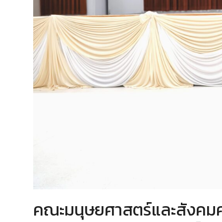
คณะมนุษยศาสตร์และสังคมศาส