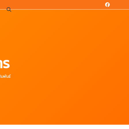
Facebook
น
าร
ัมพันธ์