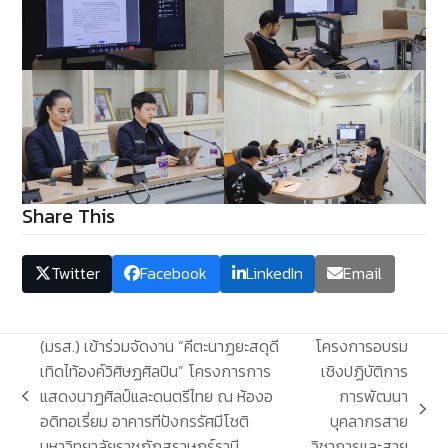
Share This
Twitter
Facebook
LinkedIn
Email
(มรส.) เข้าร่วมจัดงาน “คีตะนาฏยะสดุดี
โครงการอบรม
เทิดไท้องค์วิศิษฏศิลปิน” โครงการการ
เชิงปฏิบัติการ
แสดงนาฏศิลป์และดนตรีไทย ณ ห้องอ
การพัฒนา
previous
next
อดิทอเรี่ยม อาคารทีปังกรรัศมีโชติ
บุคลากรสาย
post:
post:
มหาวิทยาลัยราชภัฏสุราษฎร์ธานี
วิชาการและสาย