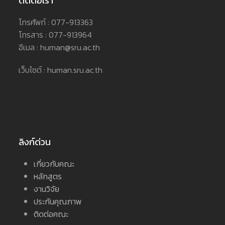
ติดต่อเรา
โทรศัพท์ : 077-913363
โทรสาร : 077-913964
อีเมล : human@sru.ac.th
เว็บไซต์ : human.sru.ac.th
ลิงก์ด่วน
เกี่ยวกับคณะ
หลักสูตร
งานวิจัย
ประกันคุณภาพ
ติดต่อคณะ