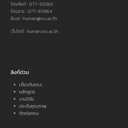
โทรศัพท์ : 077-913363
โทรสาร : 077-913964
อีเมล : human@sru.ac.th
เว็บไซต์ : human.sru.ac.th
ลิงก์ด่วน
เกี่ยวกับคณะ
หลักสูตร
งานวิจัย
ประกันคุณภาพ
ติดต่อคณะ