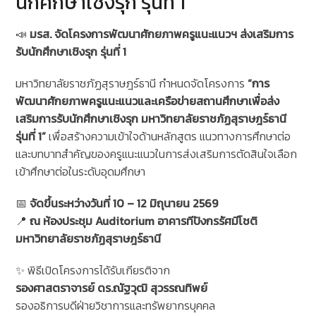
นักศึกษาเชิงรุก รุ่นที่ 1
📣
มรส. จัดโครงการพัฒนาศักยภาพครูแนะแนวฯ ส่งเสริมการ
รับนักศึกษาเชิงรุก รุ่นที่ 1
มหาวิทยาลัยราชภัฏสุราษฎร์ธานี กำหนดจัดโครงการ
“การ
พัฒนาศักยภาพครูแนะแนวและเครือข่ายสถานศึกษาเพื่อส่ง
เสริมการรับนักศึกษาเชิงรุก มหาวิทยาลัยราชภัฏสุราษฎร์ธานี
รุ่นที่ 1”
เพื่อสร้างความเข้าใจด้านหลักสูตร แนวทางการศึกษาต่อ
และบทบาทสำคัญของครูแนะแนวในการส่งเสริมการตัดสินใจเลือก
เข้าศึกษาต่อในระดับอุดมศึกษา
📅
จัดขึ้นระหว่างวันที่ 10 – 12 มิถุนายน 2569
📍
ณ ห้องประชุม Auditorium อาคารทีปังกรรัศมีโชติ
มหาวิทยาลัยราชภัฏสุราษฎร์ธานี
✨ พิธีเปิดโครงการได้รับเกียรติจาก
รองศาสตราจารย์ ดร.ณัฐวุฒิ สุวรรณทิพย์
รองอธิการบดีฝ่ายวิชาการและทรัพยากรบุคคล