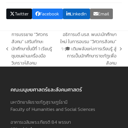
Twitter
Facebook
LinkedIn
Email
การบรรยาย “วิศวกร
อธิการบดี มรส. พบปะนักศึกษา
สังคม” เสริมทักษะ
ใหม่ ในการอบรม “วิศวกรสังคม”
นักศึกษาชั้นปีที่ 1 เรียนรู้
✨🎓 เติมพลังแห่งการเรียนรู้ สู่
previous
next
ชุมชนผ่านเครื่องมือ
การเป็นนักศึกษาราชภัฏเพื่อ
post:
post:
วิเคราะห์สังคม
สังคม
คณะมนุษยศาสตร์และสังคมศาสตร์
มหาวิทยาลัยราชภัฏสุราษฎร์ธานี
Faculty of Humanities and Social Sciences
อาคารเฉลิมพระเกียรติ 84 พรรษา