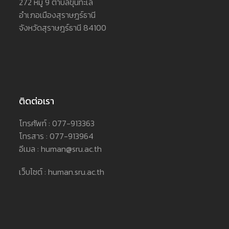
272 หมู่ 9 ตำบลขุนทะเล
อำเภอเมืองสุราษฎร์ธานี
จังหวัดสุราษฎร์ธานี 84100
ติดต่อเรา
โทรศัพท์ : 077-913363
โทรสาร : 077-913964
อีเมล : human@sru.ac.th
เว็บไซต์ : human.sru.ac.th