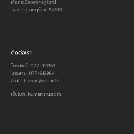
อำเภอเมืองสุราษฎร์ธานี
จังหวัดสุราษฎร์ธานี 84100
ติดต่อเรา
โทรศัพท์ : 077-913363
โทรสาร : 077-913964
อีเมล : human@sru.ac.th
เว็บไซต์ : human.sru.ac.th