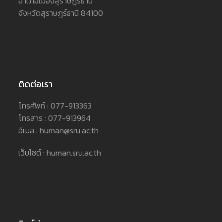
อำเภอเมืองสุราษฎร์ธานี
จังหวัดสุราษฎร์ธานี 84100
ติดต่อเรา
โทรศัพท์ : 077-913363
โทรสาร : 077-913964
อีเมล : human@sru.ac.th
เว็บไซต์ : human.sru.ac.th