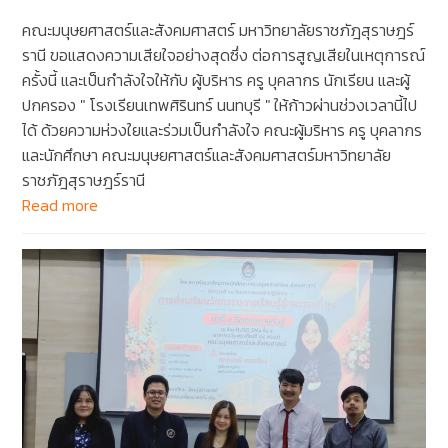
คณะมนุษยศาสตร์และสังคมศาสตร์ มหาวิทยาลัยราชภัฎสุราษฎร์
รานี ขอแสดงความเสียใจอย่างสุดซึ่ง ต่อการสูญเสียในเหตุการณ์
ครั้งนี้ และเป็นกำลังใจให้กับ ผู้บริหาร ครู บุคลากร นักเรียน และผู้
ปกครอง " โรงเรียนเทพศิรินทร์ นนทบุรี " ให้ก้าวผ่านช่วงเวลานี้ไป
ได้ ด้วยความห่วงใยและร่วมเป็นกำลังใจ คณะผู้มริหาร ครู บุคลากร
และนักศึกษา คณะมนุษยศาสตร์และสังคมศาสตร์มหาวิทยาลัย
ราชภัฎสุราษฎร์รานี
Read more