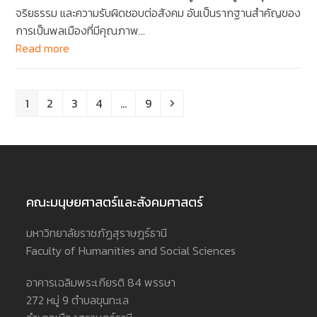
จริยธรรม และความรับผิดชอบต่อสังคม อันเป็นรากฐานสำคัญของ
การเป็นพลเมืองที่มีคุณภาพ…
Read more
Page
Page
Page
Page
Page
Next
1
2
3
4
…
9
คณะมนุษยศาสตร์และสังคมศาสตร์
มหาวิทยาลัยราชภัฏสุราษฎร์ธานี
Faculty of Humanities and Social Sciences
อาคารเฉลิมพระเกียรติ 84 พรรษา
272 หมู่ 9 ตำบลขุนทะเล