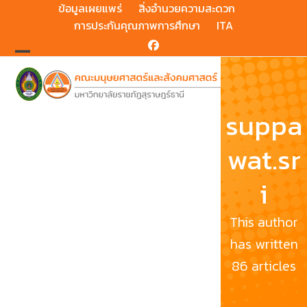
Skip
ข้อมูลเผยแพร่
สิ่งอำนวยความสะดวก
to
การประกันคุณภาพการศึกษา
ITA
content
Facebook
Open
Close
mobile
mobile
menu
menu
suppa
wat.sr
i
This author
has written
86 articles