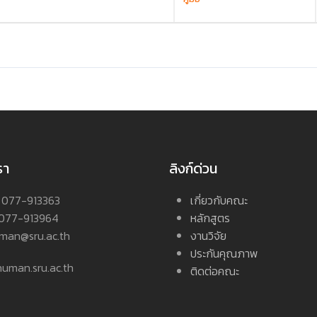
รา
ลิงก์ด่วน
 : 077-913363
เกี่ยวกับคณะ
 077-913964
หลักสูตร
uman@sru.ac.th
งานวิจัย
ประกันคุณภาพ
: human.sru.ac.th
ติดต่อคณะ