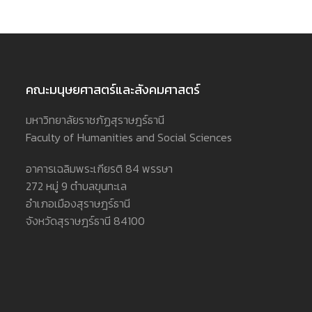
คณะมนุษยศาสตร์และสังคมศาสตร์
มหาวิทยาลัยราชภัฏสุราษฎร์ธานี
Faculty of Humanities and Social Sciences
อาคารเฉลิมพระเกียรติ 84 พรรษา
272 หมู่ 9 ตำบลขุนทะเล
อำเภอเมืองสุราษฎร์ธานี
จังหวัดสุราษฎร์ธานี 84100