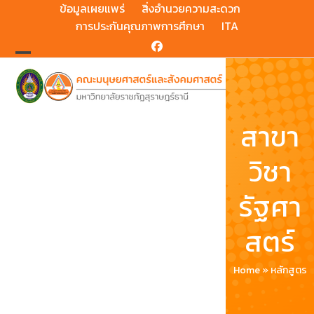
Skip
ข้อมูลเผยแพร่
สิ่งอำนวยความสะดวก
to
การประกันคุณภาพการศึกษา
ITA
content
Facebook
Open
Close
mobile
mobile
menu
menu
สาขา
วิชา
รัฐศา
สตร์
Home
»
หลักสูตร