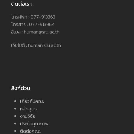
ติดต่อเรา
โทรศัพท์ : 077-913363
โทรสาร : 077-913964
อีเมล : human@sru.ac.th
เว็บไซต์ : human.sru.ac.th
ลิงก์ด่วน
เกี่ยวกับคณะ
หลักสูตร
งานวิจัย
ประกันคุณภาพ
ติดต่อคณะ