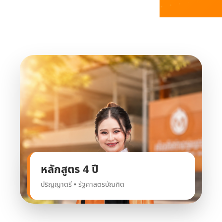
หลักสูตร 4 ปี
ปริญญาตรี • รัฐศาสตรบัณฑิต