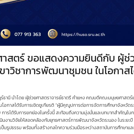
สตร์ ขอแสดงความยินดีกับ ผู้ช่
าวิชาการพัฒนาชุมชน ในโอกาสได้ร
์ธานี นำโดย ผู้ช่วยศาสตราจารย์ธาตรี คำแหง คณบดีคณะมนุษยศาสตร์แ
าสได้รับการเชิดชูเกียรติ “ผู้มีคุณูปการต่อการจัดการศึกษาจังหวัดระน
2569 การได้รับการยกย่องในครั้งนี้ สะท้อนถึงความมุ่งมั่นและบทบาทสำคัญ
านวิจัยให้สอดคล้องกับยุทธศาสตร์การพัฒนาจังหวัดระนอง ในระยะปี พ.ศ.
่างเป็นรูปธรรม พร้อมทั้งสร้างกลไกความร่วมมือระหว่างสถาบันการศึกษาและ