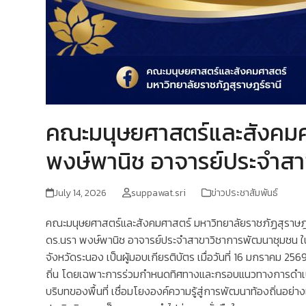
คณะมนุษยศาสตร์และสังคมศา
พงษ์พานิช อาจารย์ประจำสาข
July 14, 2026
suppawat.sri
ข่าวประชาสัมพันธ์
คณะมนุษยศาสตร์และสังคมศาสตร์ มหาวิทยาลัยราชภัฏสุราษฎร
ดร.นรา พงษ์พานิช อาจารย์ประจำสาขาวิชาการพัฒนาชุมชน ในโอก
จังหวัดระนอง เป็นผู้มอบเกียรติบัตร เมื่อวันที่ 16 มกราคม 
ถิ่น โดยเฉพาะการร่วมกำหนดทิศทางและกรอบแนวทางการดำเนินง
บริบทของพื้นที่ เชื่อมโยงองค์ความรู้สู่การพัฒนาท้องถิ่นอย